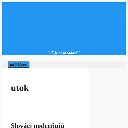
Preskočiť
na
obsah
" IT je naša radosť "
Menu
utok
Slováci podceňujú