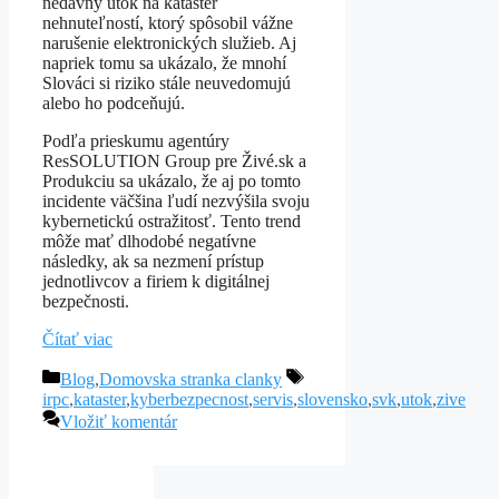
nedávny útok na kataster
nehnuteľností, ktorý spôsobil vážne
narušenie elektronických služieb. Aj
napriek tomu sa ukázalo, že mnohí
Slováci si riziko stále neuvedomujú
alebo ho podceňujú.
Podľa prieskumu agentúry
ResSOLUTION Group pre Živé.sk a
Produkciu sa ukázalo, že aj po tomto
incidente väčšina ľudí nezvýšila svoju
kybernetickú ostražitosť. Tento trend
môže mať dlhodobé negatívne
následky, ak sa nezmení prístup
jednotlivcov a firiem k digitálnej
bezpečnosti.
Čítať viac
Kategórie
Značky
Blog
,
Domovska stranka clanky
irpc
,
kataster
,
kyberbezpecnost
,
servis
,
slovensko
,
svk
,
utok
,
zive
Vložiť komentár