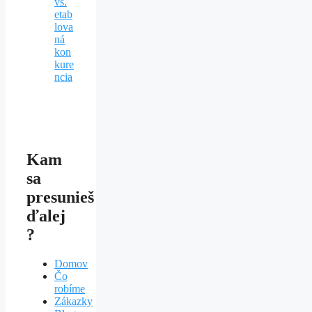
vs.
etab
lova
ná
kon
kure
ncia
Kam
sa
presunieš
ďalej
?
Domov
Čo
robíme
Zákazky