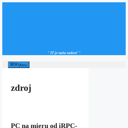
Preskočiť
na
obsah
" IT je naša radosť "
Menu
zdroj
PC na mieru od iRPC-