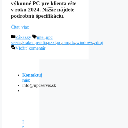
výkonné PC pre klienta ešte
v roku 2024. Nižšie nájdete
podrobnú špecifikáciu.
Čítať viac
Kategórie
Značky
Zákazky
intel
,
irpc
servis
,
kraken
,
nvidia
,
nzxt
,
pc
,
ram
,
rtx
,
windows
,
zdroj
Vložiť komentár
Kontaktuj
nás:
info@irpcservis.sk
I
n